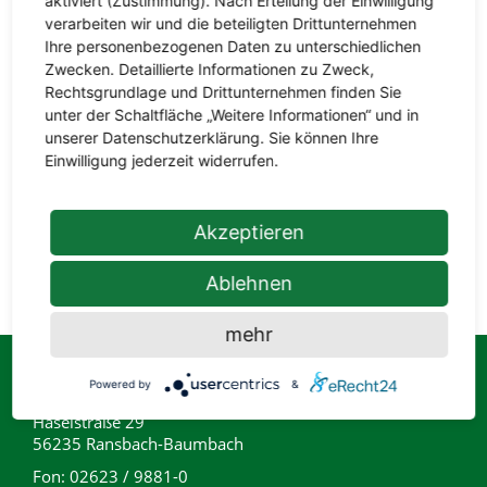
aktiviert (Zustimmung). Nach Erteilung der Einwilligung
verarbeiten wir und die beteiligten Drittunternehmen
Ihre personenbezogenen Daten zu unterschiedlichen
Zwecken. Detaillierte Informationen zu Zweck,
Rechtsgrundlage und Drittunternehmen finden Sie
unter der Schaltfläche „Weitere Informationen“ und in
unserer Datenschutzerklärung. Sie können Ihre
Einwilligung jederzeit widerrufen.
Lampen für innen und außen, sowie die
passenden Leuchtmittel finden Sie in
Akzeptieren
unserer Lampenabteilung.
Ablehnen
mehr
Powered by
&
hagebaumarkt Ransbach-Baumbach
Haselstraße 29
56235 Ransbach-Baumbach
Fon: 02623 / 9881-0